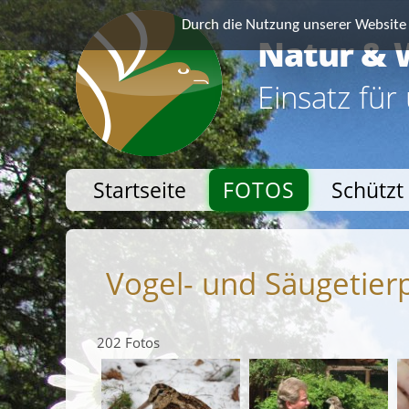
Durch die Nutzung unserer Website e
Natur & 
Einsatz für
Startseite
FOTOS
Schützt
Vogel- und Säugetier
202 Fotos