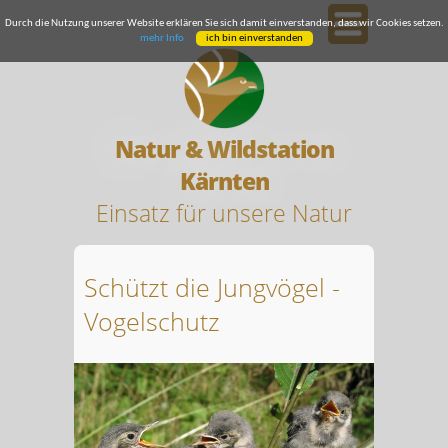
Durch die Nutzung unserer Website erklären Sie sich damit einverstanden, dass wir Cookies setzen.
mehr Info
ich bin einverstanden
Natur & Wildstation
Kärnten
Einsatz für unsere Natur
Schützt die Jungvögel -
Vogelschutz